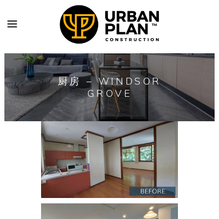
厨房 – WINDSOR
GROVE